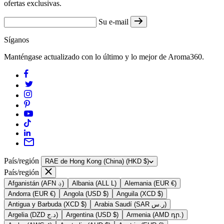
ofertas exclusivas.
Su e-mail
Síganos
Manténgase actualizado con lo último y lo mejor de Aroma360.
País/región
RAE de Hong Kong (China) (HKD $)
País/región
Afganistán (AFN ؋)
Albania (ALL L)
Alemania (EUR €)
Andorra (EUR €)
Angola (USD $)
Anguila (XCD $)
Antigua y Barbuda (XCD $)
Arabia Saudí (SAR ر.س)
Argelia (DZD د.ج)
Argentina (USD $)
Armenia (AMD դր.)