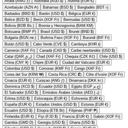
Aruba (AWG ƒ)
Australia (AUD $)
Austria (EUR €)
Azerbaiyán (AZN ₼)
Bahamas (BSD $)
Bangladés (BDT ৳)
Barbados (BBD $)
Baréin (USD $)
Bélgica (EUR €)
Belice (BZD $)
Benín (XOF Fr)
Bermudas (USD $)
Bolivia (BOB Bs.)
Bosnia y Herzegovina (BAM КМ)
Botsuana (BWP P)
Brasil (USD $)
Brunéi (BND $)
Bulgaria (BGN лв.)
Burkina Faso (XOF Fr)
Burundi (BIF Fr)
Bután (USD $)
Cabo Verde (CVE $)
Camboya (KHR ៛)
Camerún (XAF Fr)
Canadá (CAD $)
Caribe neerlandés (USD $)
Catar (QAR ر.ق)
Chad (XAF Fr)
Chequia (CZK Kč)
Chile (USD $)
China (CNY ¥)
Chipre (EUR €)
Ciudad del Vaticano (EUR €)
Colombia (USD $)
Comoras (KMF Fr)
Congo (XAF Fr)
Corea del Sur (KRW ₩)
Costa Rica (CRC ₡)
Côte d’Ivoire (XOF Fr)
Croacia (EUR €)
Curazao (ANG ƒ)
Dinamarca (DKK kr.)
Dominica (XCD $)
Ecuador (USD $)
Egipto (EGP ج.م)
El Salvador (USD $)
Emiratos Árabes Unidos (AED د.إ)
Eritrea (USD $)
Eslovaquia (EUR €)
Eslovenia (EUR €)
España (EUR €)
Estados Unidos (USD $)
Estonia (EUR €)
Esuatini (USD $)
Etiopía (ETB Br)
Filipinas (PHP ₱)
Finlandia (EUR €)
Fiyi (FJD $)
Francia (EUR €)
Gabón (XOF Fr)
Gambia (GMD D)
Georgia (USD $)
Ghana (USD $)