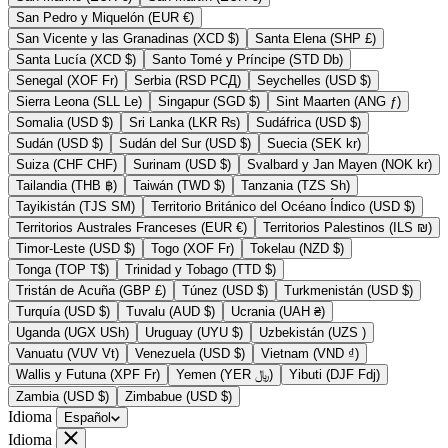
San Pedro y Miquelón (EUR €)
San Vicente y las Granadinas (XCD $)
Santa Elena (SHP £)
Santa Lucía (XCD $)
Santo Tomé y Príncipe (STD Db)
Senegal (XOF Fr)
Serbia (RSD РСД)
Seychelles (USD $)
Sierra Leona (SLL Le)
Singapur (SGD $)
Sint Maarten (ANG ƒ)
Somalia (USD $)
Sri Lanka (LKR ₨)
Sudáfrica (USD $)
Sudán (USD $)
Sudán del Sur (USD $)
Suecia (SEK kr)
Suiza (CHF CHF)
Surinam (USD $)
Svalbard y Jan Mayen (NOK kr)
Tailandia (THB ฿)
Taiwán (TWD $)
Tanzania (TZS Sh)
Tayikistán (TJS ЅМ)
Territorio Británico del Océano Índico (USD $)
Territorios Australes Franceses (EUR €)
Territorios Palestinos (ILS ₪)
Timor-Leste (USD $)
Togo (XOF Fr)
Tokelau (NZD $)
Tonga (TOP T$)
Trinidad y Tobago (TTD $)
Tristán de Acuña (GBP £)
Túnez (USD $)
Turkmenistán (USD $)
Turquía (USD $)
Tuvalu (AUD $)
Ucrania (UAH ₴)
Uganda (UGX USh)
Uruguay (UYU $)
Uzbekistán (UZS )
Vanuatu (VUV Vt)
Venezuela (USD $)
Vietnam (VND ₫)
Wallis y Futuna (XPF Fr)
Yemen (YER ﷼)
Yibuti (DJF Fdj)
Zambia (USD $)
Zimbabue (USD $)
Idioma
Español
Idioma