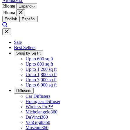
Aroma360
Idioma
Español
Idioma
English
Español
Sale
Best Sellers
Shop by Sq Ft
Up to 600 sq ft
Up to 800 sq ft
Up to 1,200 sq ft
Up to 1,800 sq ft
Up to 3,000 sq ft
Up to 6,000 sq ft
Diffusers
Car Diffusers
Hourglass Diffuser
Wireless Pro™
Michelangelo360
DaVinci360
VanGogh360
Museum360