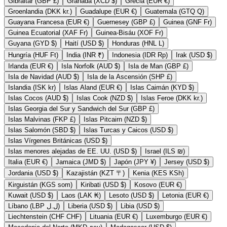
Gibraltar (GBP £)
Granada (XCD $)
Grecia (EUR €)
Groenlandia (DKK kr.)
Guadalupe (EUR €)
Guatemala (GTQ Q)
Guayana Francesa (EUR €)
Guernesey (GBP £)
Guinea (GNF Fr)
Guinea Ecuatorial (XAF Fr)
Guinea-Bisáu (XOF Fr)
Guyana (GYD $)
Haití (USD $)
Honduras (HNL L)
Hungría (HUF Ft)
India (INR ₹)
Indonesia (IDR Rp)
Irak (USD $)
Irlanda (EUR €)
Isla Norfolk (AUD $)
Isla de Man (GBP £)
Isla de Navidad (AUD $)
Isla de la Ascensión (SHP £)
Islandia (ISK kr)
Islas Aland (EUR €)
Islas Caimán (KYD $)
Islas Cocos (AUD $)
Islas Cook (NZD $)
Islas Feroe (DKK kr.)
Islas Georgia del Sur y Sandwich del Sur (GBP £)
Islas Malvinas (FKP £)
Islas Pitcairn (NZD $)
Islas Salomón (SBD $)
Islas Turcas y Caicos (USD $)
Islas Vírgenes Británicas (USD $)
Islas menores alejadas de EE. UU. (USD $)
Israel (ILS ₪)
Italia (EUR €)
Jamaica (JMD $)
Japón (JPY ¥)
Jersey (USD $)
Jordania (USD $)
Kazajistán (KZT 〒)
Kenia (KES KSh)
Kirguistán (KGS som)
Kiribati (USD $)
Kosovo (EUR €)
Kuwait (USD $)
Laos (LAK ₭)
Lesoto (USD $)
Letonia (EUR €)
Líbano (LBP ل.ل)
Liberia (USD $)
Libia (USD $)
Liechtenstein (CHF CHF)
Lituania (EUR €)
Luxemburgo (EUR €)