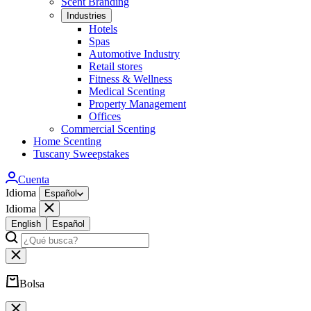
Scent Branding
Industries
Hotels
Spas
Automotive Industry
Retail stores
Fitness & Wellness
Medical Scenting
Property Management
Offices
Commercial Scenting
Home Scenting
Tuscany Sweepstakes
Cuenta
Idioma
Español
Idioma
English
Español
Bolsa