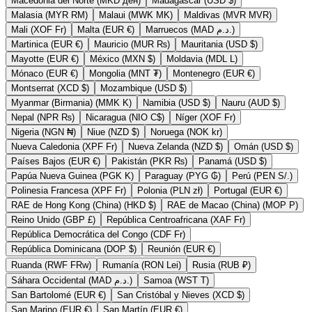
Macedonia del Norte (MKD ден)
Madagascar (USD $)
Malasia (MYR RM)
Malaui (MWK MK)
Maldivas (MVR MVR)
Mali (XOF Fr)
Malta (EUR €)
Marruecos (MAD د.م.)
Martinica (EUR €)
Mauricio (MUR ₨)
Mauritania (USD $)
Mayotte (EUR €)
México (MXN $)
Moldavia (MDL L)
Mónaco (EUR €)
Mongolia (MNT ₮)
Montenegro (EUR €)
Montserrat (XCD $)
Mozambique (USD $)
Myanmar (Birmania) (MMK K)
Namibia (USD $)
Nauru (AUD $)
Nepal (NPR ₨)
Nicaragua (NIO C$)
Níger (XOF Fr)
Nigeria (NGN ₦)
Niue (NZD $)
Noruega (NOK kr)
Nueva Caledonia (XPF Fr)
Nueva Zelanda (NZD $)
Omán (USD $)
Países Bajos (EUR €)
Pakistán (PKR ₨)
Panamá (USD $)
Papúa Nueva Guinea (PGK K)
Paraguay (PYG ₲)
Perú (PEN S/.)
Polinesia Francesa (XPF Fr)
Polonia (PLN zł)
Portugal (EUR €)
RAE de Hong Kong (China) (HKD $)
RAE de Macao (China) (MOP P)
Reino Unido (GBP £)
República Centroafricana (XAF Fr)
República Democrática del Congo (CDF Fr)
República Dominicana (DOP $)
Reunión (EUR €)
Ruanda (RWF FRw)
Rumanía (RON Lei)
Rusia (RUB ₽)
Sáhara Occidental (MAD د.م.)
Samoa (WST T)
San Bartolomé (EUR €)
San Cristóbal y Nieves (XCD $)
San Marino (EUR €)
San Martín (EUR €)